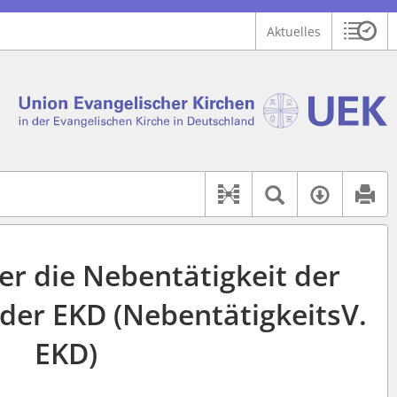
Aktuelles
Sitzu
Logo Union Ev. Kirchen in der EKD
 findet auch: "Pfarrerinitiative" oder "Pfarrerausschuss".
serer Hilfe.
Textsuche 
Verfüg
Dokument-Beziehu
r die Nebentätigkeit der
der EKD (NebentätigkeitsV.
EKD)