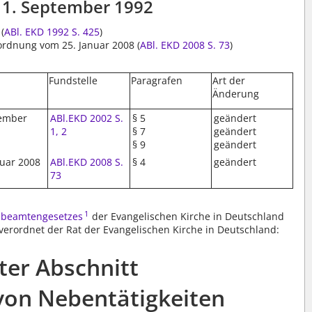
1. September 1992
(
ABl. EKD 1992 S. 425
)
ordnung vom 25. Januar 2008 (
ABl. EKD 2008 S. 73
)
Fundstelle
Paragrafen
Art der
Änderung
zember
ABl.EKD 2002 S.
§ 5
geändert
1, 2
§ 7
geändert
§ 9
geändert
nuar 2008
ABl.EKD 2008 S.
§ 4
geändert
73
1
enbeamtengesetzes
der Evangelischen Kirche in Deutschland
 verordnet der Rat der Evangelischen Kirche in Deutschland:
ter Abschnitt
on Nebentätigkeiten