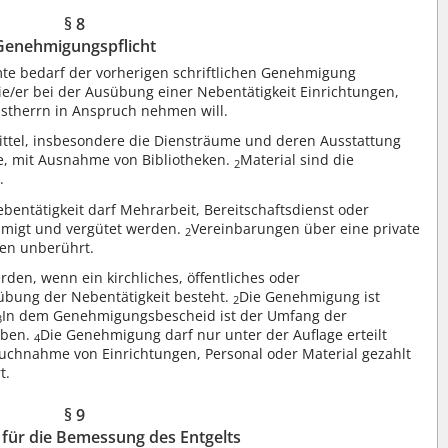
§ 8
Genehmigungspflicht
e bedarf der vorherigen schriftlichen Genehmigung
ie/er bei der Ausübung einer Nebentätigkeit Einrichtungen,
nstherrn in Anspruch nehmen will.
ittel, insbesondere die Diensträume und deren Ausstattung
e, mit Ausnahme von Bibliotheken.
Material sind die
2
.
bentätigkeit darf Mehrarbeit, Bereitschaftsdienst oder
hmigt und vergütet werden.
Vereinbarungen über eine private
2
ben unberührt.
den, wenn ein kirchliches, öffentliches oder
sübung der Nebentätigkeit besteht.
Die Genehmigung ist
2
In dem Genehmigungsbescheid ist der Umfang der
3
eben.
Die Genehmigung darf nur unter der Auflage erteilt
4
ruchnahme von Einrichtungen, Personal oder Material gezahlt
t.
§ 9
für die Bemessung des Entgelts