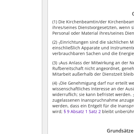
(1)
Die Kirchenbeamtin/der Kirchenbeamt
ihres/seines Dienstvorgesetzten, wenn s
Personal oder Material ihres/seines Die
(2)
Einrichtungen sind die sächlichen M
1
einschließlich Apparate und Instrument
verbrauchbaren Sachen und die Energie
(3)
Aus Anlass der Mitwirkung an der Ne
1
Rufbereitschaft nicht angeordnet, gene
Mitarbeit außerhalb der Dienstzeit blei
(4)
Die Genehmigung darf nur erteilt wer
1
wissenschaftliches Interesse an der Au
widerruflich; sie kann befristet werden.
zugelassenen Inanspruchnahme anzug
werden, dass ein Entgelt für die Inansp
wird;
§ 9 Absatz 1 Satz 2
bleibt unberühr
Grundsätze 