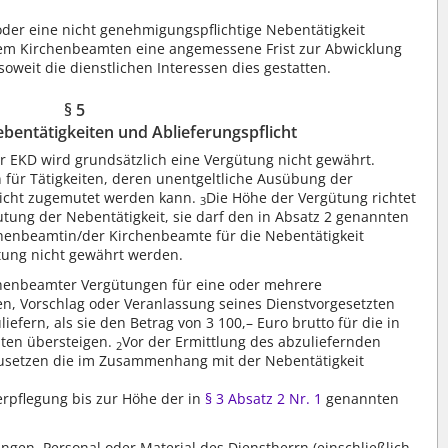
er eine nicht genehmigungspflichtige Nebentätigkeit
/dem Kirchenbeamten eine angemessene Frist zur Abwicklung
oweit die dienstlichen Interessen dies gestatten.
§ 5
bentätigkeiten und Ablieferungspflicht
er EKD wird grundsätzlich eine Vergütung nicht gewährt.
ür Tätigkeiten, deren unentgeltliche Ausübung der
icht zugemutet werden kann.
Die Höhe der Vergütung richtet
3
tung der Nebentätigkeit, sie darf den in Absatz 2 genannten
chenbeamtin/der Kirchenbeamte für die Nebentätigkeit
ütung nicht gewährt werden.
chenbeamter Vergütungen für eine oder mehrere
gen, Vorschlag oder Veranlassung seines Dienstvorgesetzten
liefern, als sie den Betrag von 3 100,– Euro brutto für die in
iten übersteigen.
Vor der Ermittlung des abzuliefernden
2
usetzen die im Zusammenhang mit der Nebentätigkeit
erpflegung bis zur Höhe der in
§ 3 Absatz 2 Nr. 1
genannten
gen, Personal oder Material des Dienstherrn (einschließlich