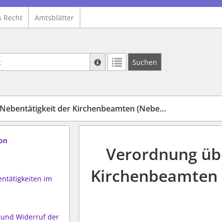
s Recht
Amtsblätter
Suche mit Platzhalter "*", Bsp. Pfarrer*,
Suchen
Weitere Suchoperatoren finden Sie in un
ätigkeit der Kirchenbeamten (NebentätigkeitsV.EKD)
von
Verordnung übe
Kirchenbeamten 
entätigkeiten im
g und Widerruf der