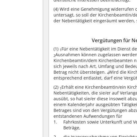
(4)
Wird eine Genehmigung widerrufen od
untersagt, so soll der Kirchenbeamtin
der Nebentätigkeit eingeräumt werden, s
Vergütungen für Ne
(1)
Für eine Nebentätigkeit im Dienst d
1
Ausnahmen können zugelassen werden f
2
Kirchenbeamtin/dem Kirchenbeamten n
sich jeweils nach Art, Umfang und Bedeu
Betrag nicht übersteigen.
Wird die Kir
4
entsprechend entlastet, darf eine Verg
(2)
Erhält eine Kirchenbeamtin/ein Kir
1
Nebentätigkeiten, die sie/er auf Verlan
ausübt, so hat sie/er diese insoweit abzu
einem Kalenderjahr ausgeübten Tätigke
Betrages sind von den Vergütungen abz
entstandenen Aufwendungen für
Fahrkosten sowie Unterkunft und V
Beträge,
die Inanspruchnahme von Einrichtun