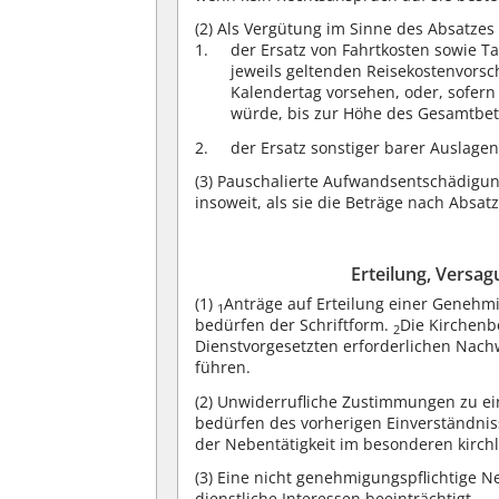
(2)
Als Vergütung im Sinne des Absatzes 
der Ersatz von Fahrtkosten sowie T
jeweils geltenden Reisekostenvorsch
Kalendertag vorsehen, oder, sofer
würde, bis zur Höhe des Gesamtbet
der Ersatz sonstiger barer Auslag
(3)
Pauschalierte Aufwandsentschädigun
insoweit, als sie die Beträge nach Absat
Erteilung, Versa
(1)
Anträge auf Erteilung einer Geneh
1
bedürfen der Schriftform.
Die Kirchenb
2
Dienstvorgesetzten erforderlichen Nach
führen.
(2)
Unwiderrufliche Zustimmungen zu ein
bedürfen des vorherigen Einverständnis
der Nebentätigkeit im besonderen kirchli
(3)
Eine nicht genehmigungspflichtige Ne
dienstliche Interessen beeinträchtigt.