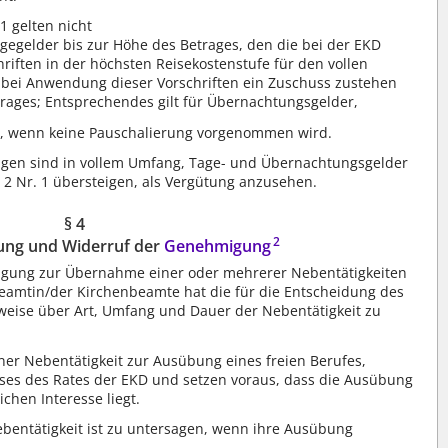
1 gelten nicht
agegelder bis zur Höhe des Betrages, den die bei der EKD
riften in der höchsten Reisekostenstufe für den vollen
n bei Anwendung dieser Vorschriften ein Zuschuss zustehen
rages; Entsprechendes gilt für Übernachtungsgelder,
en, wenn keine Pauschalierung vorgenommen wird.
gen sind in vollem Umfang, Tage- und Übernachtungsgelder
z 2 Nr. 1 übersteigen, als Vergütung anzusehen.
§ 4
2
gung und Widerruf der
Genehmigung
migung zur Übernahme einer oder mehrerer Nebentätigkeiten
eamtin/der Kirchenbeamte hat die für die Entscheidung des
weise über Art, Umfang und Dauer der Nebentätigkeit zu
er Nebentätigkeit zur Ausübung eines freien Berufes,
ses des Rates der EKD und setzen voraus, dass die Ausübung
chen Interesse liegt.
bentätigkeit ist zu untersagen, wenn ihre Ausübung