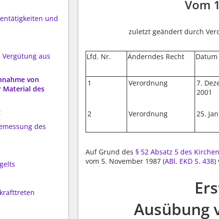
Vom 1
entätigkeiten und
zuletzt geändert durch Ver
e Vergütung aus
Lfd. Nr.
Änderndes Recht
Datum
chnahme von
1
Verordnung
7. De
 Material des
2001
t
2
Verordnung
25. Ja
 Bemessung des
Auf Grund des
§ 52 Absatz 5 des Kirch
vom 5. November 1987 (
ABl. EKD S. 438
)
gelts
Ers
krafttreten
Ausübung v